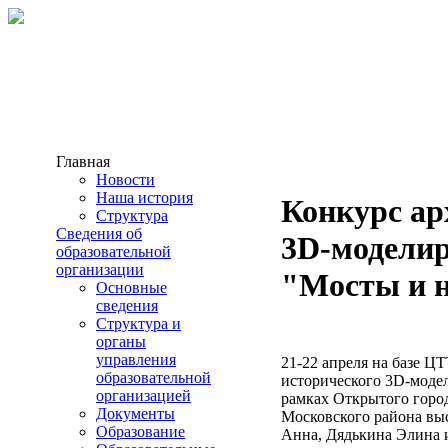
Главная
Новости
Наша история
Конкурс ар
Структура
Сведения об
3D-моделир
образовательной
организации
"Мосты и 
Основные
сведения
Структура и
органы
управления
21-22 апреля на базе 
образовательной
исторического 3D-моде
организацией
рамках Открытого горо
Документы
Московского района выс
Образование
Анна, Дядькина Элина 