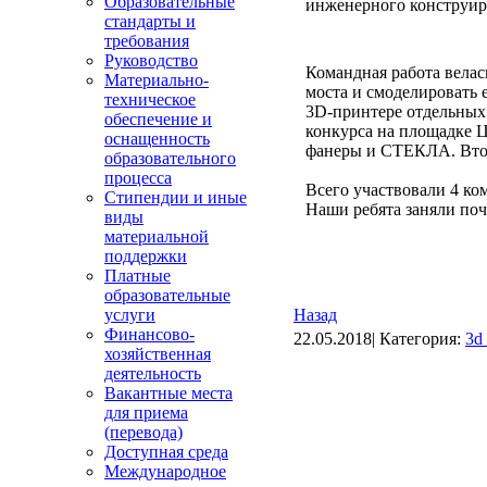
Образовательные
инженерного конструи
стандарты и
требования
Руководство
Командная работа велас
Материально-
моста и смоделировать е
техническое
3D-принтере отдельных 
обеспечение и
конкурса на площадке Ц
оснащенность
фанеры и СТЕКЛА. Втор
образовательного
процесса
Всего участвовали 4 ко
Стипендии и иные
Наши ребята заняли поч
виды
материальной
поддержки
Платные
образовательные
услуги
Назад
Финансово-
22.05.2018| Категория:
3d
хозяйственная
деятельность
Вакантные места
для приема
(перевода)
Доступная среда
Международное