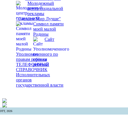
Молодежный
центр социальной
рекламы
"Сделаем Мир Лучше"
Символ памяти
моей малой
Родины
Сайт
Уполномоченного по
правам ребёнка
ТЕЛЕФОННЫЙ
СПРАВОЧНИК
Исполнительных
органов
государственной власти
ТТ, 2026