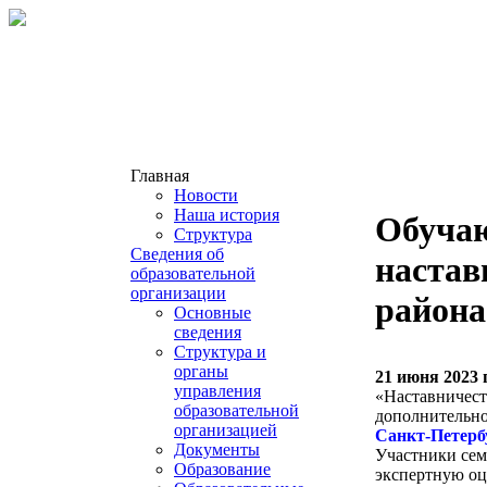
Главная
Новости
Наша история
Обучаю
Структура
Сведения об
настав
образовательной
организации
района
Основные
сведения
Структура и
органы
21 июня 2023 
управления
«Наставничест
образовательной
дополнительно
организацией
Санкт-Петерб
Документы
Участники сем
Образование
экспертную оц