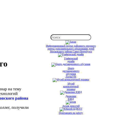
Информационный портал районного опорного
центра дополнительного образования детей
Московского района Санкт-Петербурга
Графический
го
дизайн
Центр
дистанционного
обучения
ЛогикУМ
Музей
компьютерной
нар на тему
техники
технологий
Движение
вского района
ЮИД
Архив новостей
оллег, получили
Приглашаем на работу