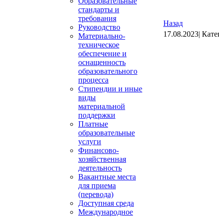
Образовательные
стандарты и
требования
Назад
Руководство
17.08.2023| Кат
Материально-
техническое
обеспечение и
оснащенность
образовательного
процесса
Стипендии и иные
виды
материальной
поддержки
Платные
образовательные
услуги
Финансово-
хозяйственная
деятельность
Вакантные места
для приема
(перевода)
Доступная среда
Международное