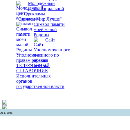
Молодежный
центр социальной
рекламы
"Сделаем Мир Лучше"
Символ памяти
моей малой
Родины
Сайт
Уполномоченного по
правам ребёнка
ТЕЛЕФОННЫЙ
СПРАВОЧНИК
Исполнительных
органов
государственной власти
ТТ, 2026