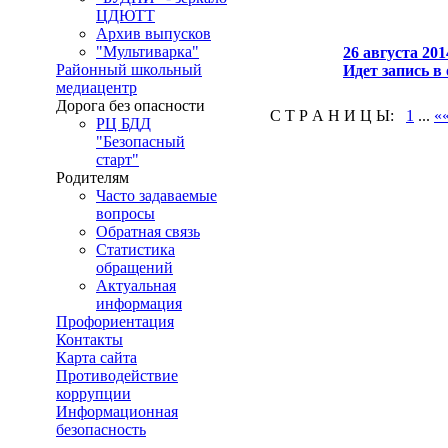
ЦДЮТТ
Архив выпусков
"Мультиварка"
26 августа 201
Районный школьный
Идет запись в 
медиацентр
Дорога без опасности
С Т Р А Н И Ц Ы:
1
...
«
РЦ БДД
"Безопасный
старт"
Родителям
Часто задаваемые
вопросы
Обратная связь
Статистика
обращений
Актуальная
информация
Профориентация
Контакты
Карта сайта
Противодействие
коррупции
Информационная
безопасность