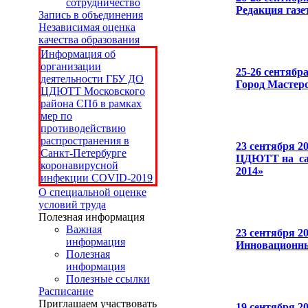
сотрудничество
Редакция газ
Запись в объединения
Независимая оценка
качества образования
Информация об
организации
25-26 сентябра
деятельности ГБУ ДО
Город Мастер
ЦДЮТТ Московского
района СПб в рамках
мер по
противодействию
распространения в
23 сентября 2
Санкт-Петербурге
ЦДЮТТ на сам
коронавирусной
2014»
инфекции COVID-2019
О специальной оценке
условий труда
Полезная информация
Важная
23 сентября 2
информация
Инновационн
Полезная
информация
Полезные ссылки
Расписание
Приглашаем участвовать
19 сентября 2