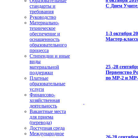
8 октября 201
Образовательные
С Днем Учите
стандарты и
требования
Руководство
Материально-
техническое
1-3 октября 2
обеспечение и
Мастер-класс
оснащенность
образовательного
процесса
Стипендии и иные
виды
25 -28 сентябр
материальной
Первенство Ро
поддержки
по МР-2 и МР
Платные
образовательные
услуги
Финансово-
хозяйственная
деятельность
Вакантные места
для приема
(перевода)
Доступная среда
Международное
26-28 сентябр