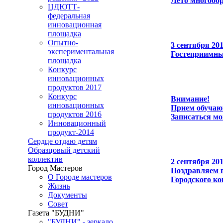
Лето многобор
ЦДЮТТ-
федеральная
инновационная
площадка
Опытно-
3 сентября 20
экспериментальная
Гостеприимны
площадка
Конкурс
инновационных
продуктов 2017
Конкурс
Внимание!
инновационных
Прием обучаю
продуктов 2016
Записаться мо
Инновационный
продукт-2014
Сердце отдаю детям
Образцовый детский
коллектив
2 сентября 20
Город Мастеров
Поздравляем 
О Городе мастеров
Городского ко
Жизнь
Документы
Совет
Газета "БУДНИ"
"БУДНИ" - зеркало